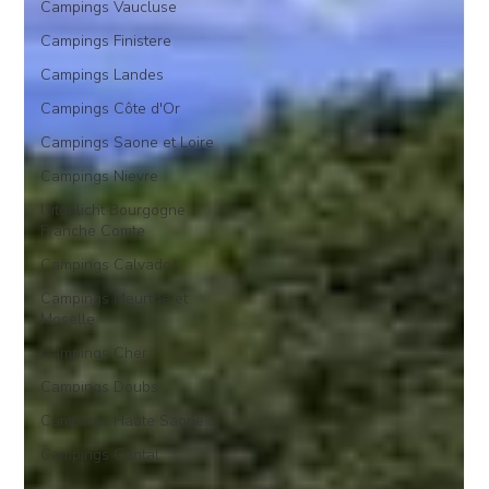
Campings Vaucluse
Campings Finistere
Campings Landes
Campings Côte d'Or
Campings Saone et Loire
Campings Nievre
Uitgelicht Bourgogne
Franche Comte
Campings Calvados
Campings Meurthe et
Moselle
Campings Cher
Campings Doubs
Campings Haute Saone
Campings Cantal