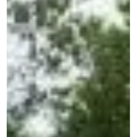
camping. De camping heeft 100 plaatsen. Op de
camping heeft men nagegenoeg geen last van de
weg die erl vlak langs loopt, het terrein ligt een stuk
lager als deze weg. en de vele bomen en struiken
zorgen voor een prima afbakening. Adres Lieu Dit Le
Pont D'Espenel, 26340 Espenel , Drome ,