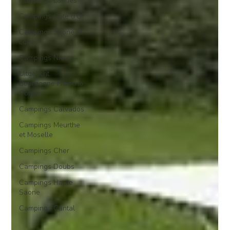
Campings Landes
Campings Côte d'Or
Campings Saone et
Loire
Campings Nievre
Uitgelicht
Bourgogne Franche
Comte
Campings Calvados
Campings Meurthe
et Moselle
Campings Cher
Campings Doubs
Campings Haute
Saone
Campings Cantal