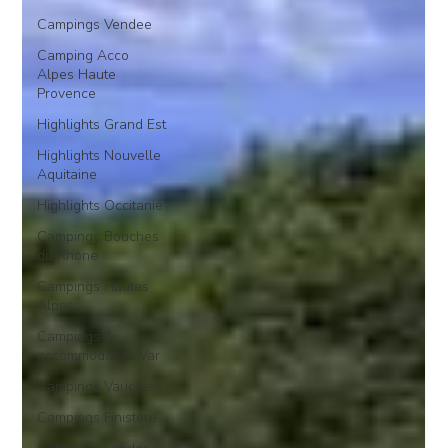
Campings Vendee
Camping Acco
Alpes Haute
Provence
Highlights Grand Est
Highlights Nouvelle
Aquitaine
Highlights Occitanië
Campings Bouches
du Rhone
Campings Hautes
Alpes
Campings &
accommodaties Var
Campings Vaucluse
Campings Finistere