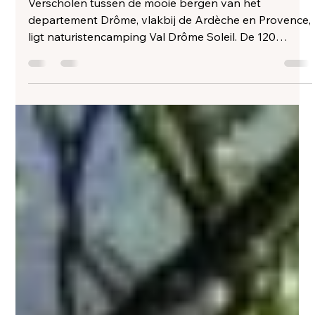
Myrthe Vijn
22 mrt
1 minuten om te lezen
Campings Drôme
Camping Val Drôme Soleil
"Centre Naturiste"
Verscholen tussen de mooie bergen van het
departement Drôme, vlakbij de Ardèche en Provence,
ligt naturistencamping Val Drôme Soleil. De 120
kampeerplekken op het 30 ha grote glooiende
terrein hebben zowel zon als schaduw. Er zijn ook
plekken in het bos en door de terrassen tegen de
berg aan heeft u op diverse plaatsen een prachtig
uitzicht. Op deze camping met onder meer zwembad,