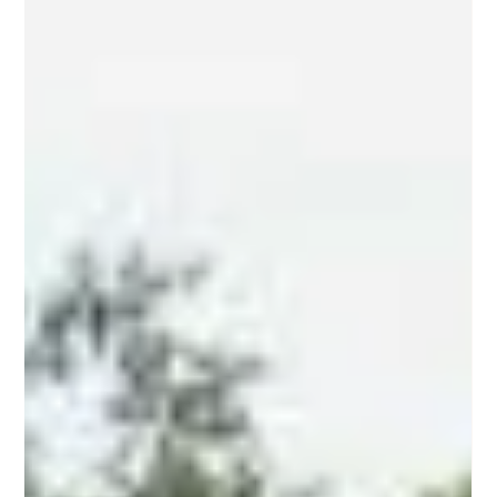
Myrthe Vijn
4 mei 2025
1 minuten om te lezen
Campings Drôme
Camping du Pont d'Espenel
Camping du Pont d'Espenel, een kleine camping
gelegen aan de D93 tussen Saillans en Die. De
camping is gesitueerd op het terrein van een
Auberge. De rivier de Drôme stroomt direct langs de