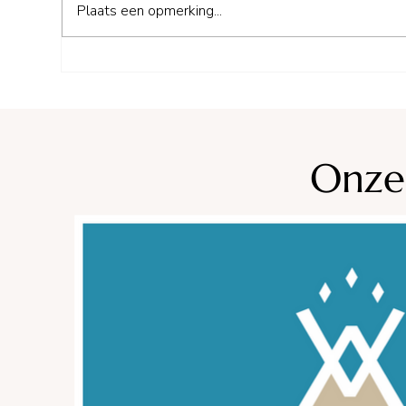
Plaats een opmerking...
Camping Cote du Soleil****
Cam
Vacances André Trigano
d'An
Onze