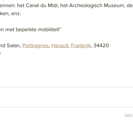
ennen: het Canal du Midi, het Archeologisch Museum, de
ken, enz.
n met beperkte mobiliteit"
d Salan, 
Portiragnes
, 
Herault
, 
Frankrijk
, 34420
0