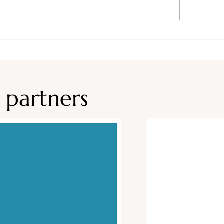
Camping Le Val d'H
ping du Domaine
glas******
 partners