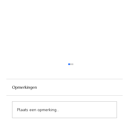
Opmerkingen
Plaats een opmerking...
Maison d'Hôte de Champmailay