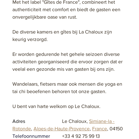
Met het label "Gîtes de France", combineert het 
authenticiteit met comfort en biedt de gasten een 
onvergelijkbare oase van rust.
De diverse kamers en gîtes bij La Chaloux zijn 
keurig verzorgd.
Er worden gedurende het gehele seizoen diverse 
activiteiten georganiseerd die ervoor zorgen dat er 
veelal een gezonde mis van gasten bij ons zijn. 
Wandelaars, fietsers maar ook mensen die yoga en 
tai chi beoefenen behoren tot onze gasten. 
U bent van harte welkom op Le Chaloux.
Adres			
Le Chaloux, 
Simiane-la -
Rotonde
, 
Alpes-de-Haute-Provence
, 
France
, 04150
Telefoonnummer	
+33 4 92 75 99 13