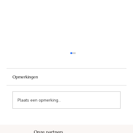
Opmerkingen
Plaats een opmerking...
Maison d'Hôte de Champmailay
Onze partners