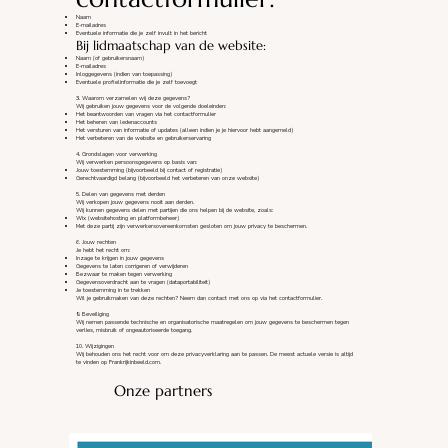
Naam
E-mailadres
Eventuele informatie die je zelf invult in het bericht
Bij lidmaatschap van de website:
Naam (of gebruikersnaam)
E-mailadres
Inloggegevens (indien van toepassing)
Eventuele profielinformatie die je zelf toevoegt
3. Waarom verzamelen wij deze gegevens?
Wij gebruiken jouw gegevens voor de volgende doeleinden:
Het beantwoorden van vragen via het contactformulier
Het beheren van ledenaccounts
Het versturen van informatie of updates (alleen indien je je hiervoor hebt aangemeld)
Het verbeteren van de website en gebruikerservaring
4. Grondslagen voor verwerking
Wij verwerken persoonsgegevens op basis van:
Jouw toestemming (bijvoorbeeld bij contact of registratie)
Gerechtvaardigd belang (bijvoorbeeld het verbeteren van onze website)
5. Delen van gegevens met derden
Wij verkopen jouw gegevens nooit aan derden.
Wij kunnen gegevens delen met partijen die ons helpen bij de website, zoals:
Wix (websitehosting en platformbeheer)
Met deze partij zijn verwerkersovereenkomsten gesloten om jouw privacy te beschermen.
6. Jouw rechten
Je hebt het recht om:
Inzage te krijgen in jouw gegevens
Gegevens te laten corrigeren of verwijderen
Bezwaar te maken tegen verwerking
Gegevensoverdracht aan te vragen (dataportabiliteit)
Je toestemming in te trekken
Wil je gebruikmaken van deze rechten? Neem dan contact met ons op via het contactformulier.
9. Beveiliging
Wij nemen passende technische en organisatorische maatregelen om jouw gegevens te beschermen tegen
verlies, misbruik of ongeautoriseerde toegang.
10. Wijzigingen
Wij behouden ons het recht voor om deze privacyverklaring aan te passen. De meest actuele versie is altijd
te vinden op Frankrijkinbeeld.com.
Onze partners