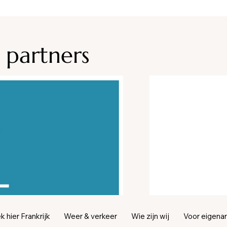
mpagne
 partners
 hier Frankrijk
Weer & verkeer
Wie zijn wij
Voor eigena