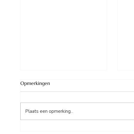
Opmerkingen
Plaats een opmerking...
Le Petit Mas d'Ile
Cam