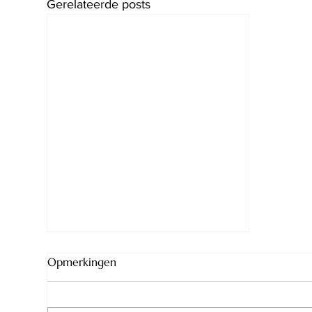
Gerelateerde posts
Camping La Jonquille
Opmerkingen
Camping La Jonquille. Hoi
allemaal ik ben Marieke en ben de