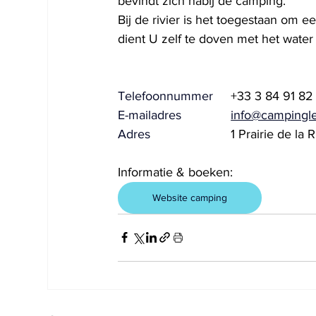
bevindt zich nabij de camping.
Bij de rivier is het toegestaan om 
dient U zelf te doven met het water 
Telefoonnummer	
+33 3 84 91 82
E-mailadres		
info@campingl
Adres			
1 Prairie de la
Informatie & boeken:
Website camping