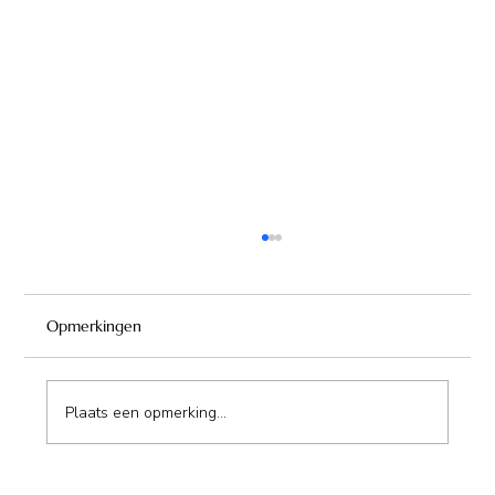
Opmerkingen
Plaats een opmerking...
Sandaya Camping Île des Papes