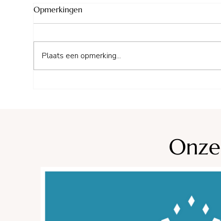
Opmerkingen
Plaats een opmerking...
Camping Plage du Midi**
Vacances André Trigano
Onze