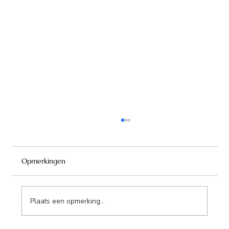
Opmerkingen
Plaats een opmerking...
Camping Les Lauriers Roses****