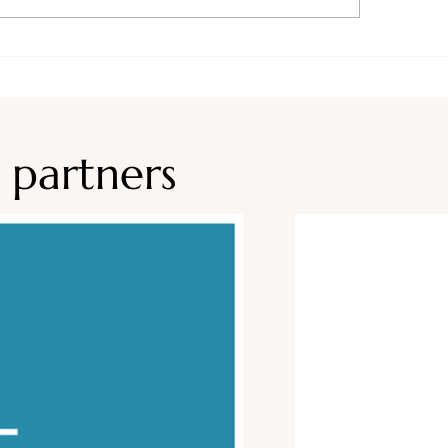
Camping Le Saint P
ping Le Randonneur
 partners