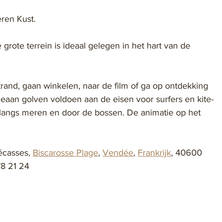
ren Kust.
rote terrein is ideaal gelegen in het hart van de 
strand, gaan winkelen, naar de film of ga op ontdekking 
eaan golven voldoen aan de eisen voor surfers en kite-
u langs meren en door de bossen. De animatie op het 
écasses, 
Biscarosse Plage
, 
Vendée
, 
Frankrijk
, 40600
78 21 24