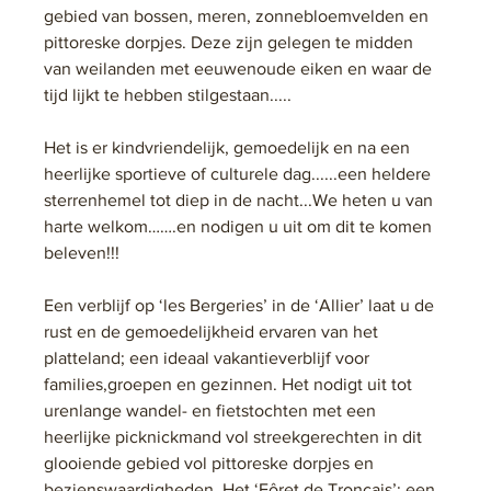
gebied van bossen, meren, zonnebloemvelden en 
pittoreske dorpjes. Deze zijn gelegen te midden 
van weilanden met eeuwenoude eiken en waar de 
tijd lijkt te hebben stilgestaan.....
Het is er kindvriendelijk, gemoedelijk en na een 
heerlijke sportieve of culturele dag......een heldere 
sterrenhemel tot diep in de nacht...We heten u van 
harte welkom…….en nodigen u uit om dit te komen 
beleven!!! 
Een verblijf op ‘les Bergeries’ in de ‘Allier’ laat u de 
rust en de gemoedelijkheid ervaren van het 
platteland; een ideaal vakantieverblijf voor 
families,groepen en gezinnen. Het nodigt uit tot 
urenlange wandel- en fietstochten met een 
heerlijke picknickmand vol streekgerechten in dit 
glooiende gebied vol pittoreske dorpjes en 
bezienswaardigheden. Het ‘Fôret de Tronçais’; een 