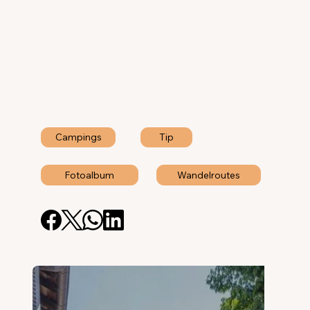
Campings
Tip
Wandelroutes
Fotoalbum