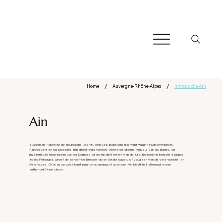
/
/
Home
Auvergne-Rhône-Alpes
Introductie Ain
Ain
Tussen de Alpen en de Bourgogne ligt Ain, een veelzijdig departement waar natuurliefhebbers,
fijnproevers en rustzoekers zich direct thuis voelen. Verken de groene heuvels van de Bugey, de
mysterieuze moerassen van de Dombes of de heldere meren van de Jura. Bezoek historische stadjes
zoals Pérouges, proef de beroemde Bresse-kip en lokale kazen, of volg een van de vele wandel- en
fietsroutes. Of je nu op zoek bent naar ontspanning of avontuur: Ain biedt het allemaal in een
authentiek Frans decor.