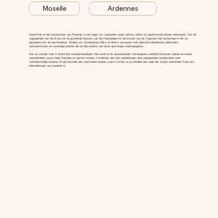
Moselle
Ardennes
Grand Est, in het noordoosten van Frankrijk, is een regio vol contrasten waar cultuur, natuur en gastronomie elkaar ontmoeten. Van de
wijngaarden van de Elzas tot de glooiende heuvels van de Champagne en de bossen van de Vogezen: het landschap is net zo
gevarieerd als de geschiedenis. Steden als Straatsburg, Metz en Reims verrassen met gotische kathedralen, pittoreske
vakwerkhuizen en levendige pleinen die de rijke erfenis van deze grensregio weerspiegelen.
Ook op culinair vlak is Grand Est onweerstaanbaar. Hier proef je de sprankelende champagnes, verfijnde Elzasser wijnen en lokale
specialiteiten zoals tarte flambée en quiche lorraine. Combineer dat met wandelingen door wijngaarden, boottochten over
schilderachtige kanalen of een bezoek aan charmante dorpen zoals Colmar, en je ontdekt een regio die zowel authentiek Frans als
internationaal van karakter is.