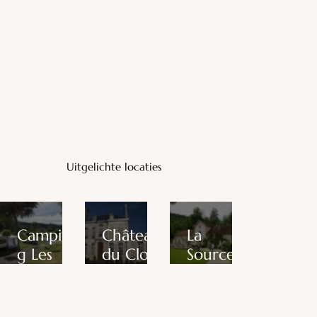
Uitgelichte locaties
Campin
Château
La
g Les
du Clos
Source
Trexons
Mortier
Bleue