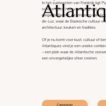
Atlanti
In het zuidwesten van Frankrijk ligt P
schittert door haar veelzijdigheid. Aan
elegante Biarritz, de stranden van Ang
de-Luz, waar de Baskische cultuur voe
architectuur, keuken en tradities.
Of je nu komt voor kust, cultuur of be
Atlantiques vind je een unieke combina
– een plek waar de Atlantische zeewi
een onvergetelijke sfeer creëren.
Campings