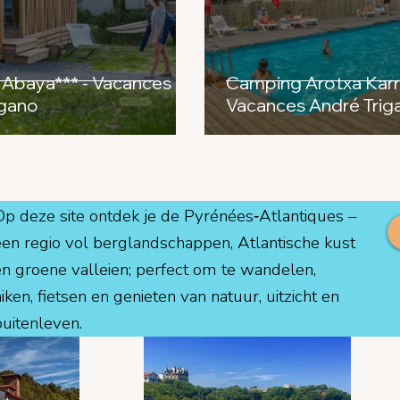
Abaya*** - Vacances
Camping Arotxa Karri
igano
Vacances André Trig
Op deze site ontdek je de Pyrénées‑Atlantiques –
een regio vol berglandschappen, Atlantische kust
en groene valleien; perfect om te wandelen,
iken, fietsen en genieten van natuur, uitzicht en
buitenleven.