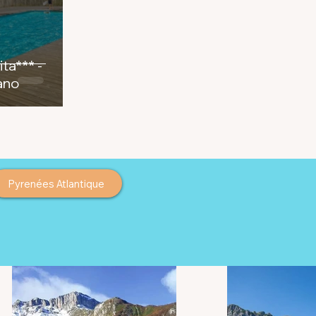
ta*** -
ano
Pyrenées Atlantique