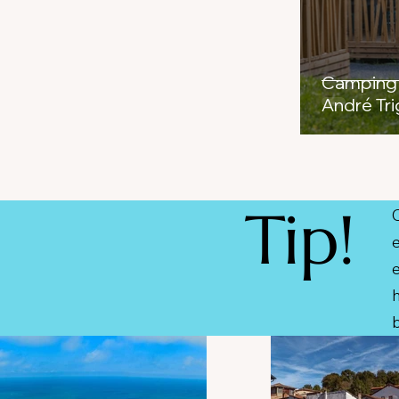
Camping 
André Tr
Tip!
h