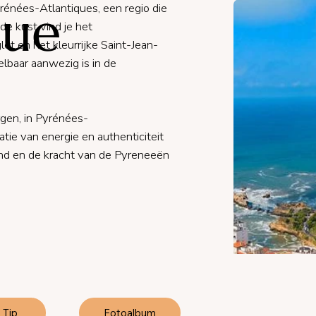
que
yrénées-Atlantiques, een regio die
 de kust vind je het
let en het kleurrijke Saint-Jean-
lbaar aanwezig is in de
rgen, in Pyrénées-
tie van energie en authenticiteit
nd en de kracht van de Pyreneeën
Tip
Fotoalbum