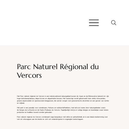
Parc Naturel Régional du
Vercors
Het Parc naturel régional du Vercors is een indrukwekkend natuurgebied tussen de Alpen en de Rhônevallei, bekend om zijn
hoge kalksteenplateaus, diepe kloven en uitgestrekte bossen. Het landschap wordt gekenmerkt door steile rotswanden,
groene alpenweiden en spectaculaire bergpassen, die samen zorgen voor panoramische uitzichten en een gevoel van ruimte
en vrijheid.
Het park is een paradijs voor wandelaars, fietsers en outdoorliefhebbers, met talloze routes door natuurgebieden zoals
de Gorges de la Bourne en de Hauts Plateaux du Vercors. Tegelijkertijd vind je er rustige dorpjes en boerderijen waar lokale
producten en tradities levend worden gehouden.
Parc naturel régional du Vercors combineert ruige bergnatuur met stilte en authenticiteit, en is een ideale bestemming voor
wie wil ontsnappen aan de drukte en zich wil onderdompelen in ongerepte landschappen.