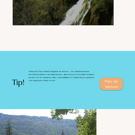
Verken het Parc Naturel Régional du Vercors – een adembenemend
beschermd gebied van kalkplateaus, diepe kloven en bosrijke hoogten;
perfect om te wandelen, hiken, mountainbiken of simpelweg te genieten
Tip!
Parc du
van ongerepte natuur en rust.
Vercors