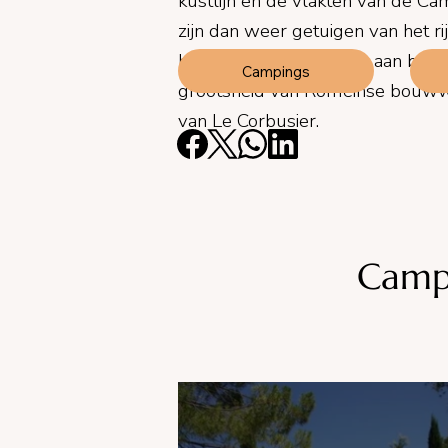
kustlijn en de vlakten van de Ca
zijn dan weer getuigen van het r
bieden een breed scala aan bouwst
Campings
grootsheid van Romeinse bouww
van Le Corbusier.
Camp