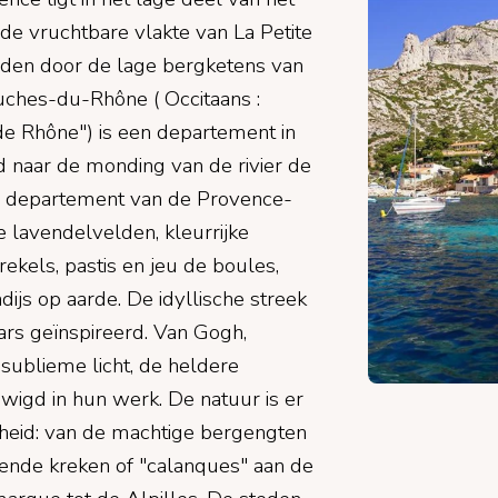
 de vruchtbare vlakte van La Petite
eden door de lage bergketens van
uches-du-Rhône ( Occitaans :
de Rhône") is een departement in
d naar de monding van de rivier de
te departement van de Provence-
 lavendelvelden, kleurrijke
ekels, pastis en jeu de boules,
dijs op aarde. De idyllische streek
ars geïnspireerd. Van Gogh,
ublieme licht, de heldere
wigd in hun werk. De natuur is er
eid: van de machtige bergengten
gende kreken of "calanques" aan de