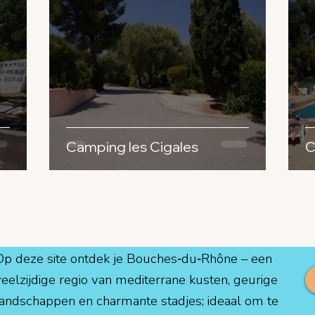
Camping les Cigales
C
Op deze site ontdek je Bouches‑du‑Rhône – een
veelzijdige regio van mediterrane kusten, geurige
landschappen en charmante stadjes; ideaal om te