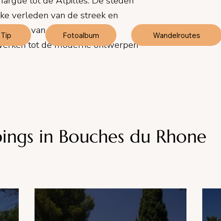
margue tot de Alpilles. De steden
ijke verleden van de streek en
ijlen: van de keizerlijke
Tip
Fotoalbum
Wandelroutes
erken tot de moderne ontwerpen
ings in Bouches du Rhone