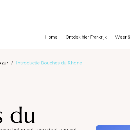
Home
Ontdek hier Frankrijk
Weer &
Azur
/
Introductie Bouches du Rhone
s du
nce ligt in het lage deel van het