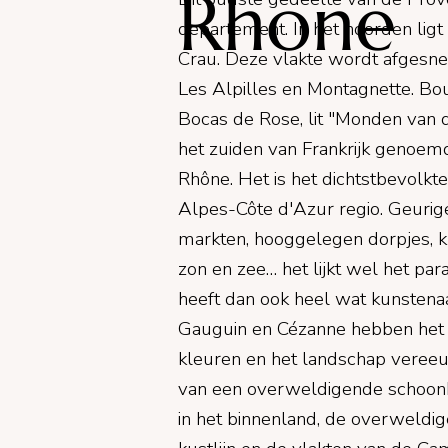
Rhone
departement. In het noorden ligt
Crau. Deze vlakte wordt afgesn
Les Alpilles en Montagnette. Bo
Bocas de Rose, lit "Monden van 
het zuiden van Frankrijk genoem
Rhône. Het is het dichtstbevolk
Alpes-Côte d'Azur regio. Geurige
markten, hooggelegen dorpjes, kr
zon en zee… het lijkt wel het para
heeft dan ook heel wat kunstena
Gauguin en Cézanne hebben het s
kleuren en het landschap vereeu
van een overweldigende schoonh
in het binnenland, de overweldi