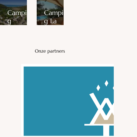
Campin
Campin
g
g La
L'Avena**
Pioppa**
*
Vacance
Vacance
s André
Onze partners
s André
Trigano
Trigano