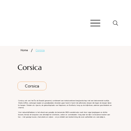
/
Home
Corsica
Corsica
Corsica
Corsica, ook wel het Île de Beauté genoemd, combineert een indrukwekkend berglandschap met een betoverende kustlijn.
Steile kliffen, verborgen baaien en paradijselijke stranden gaan hand in hand met pittoreske dorpen die tegen de bergen lijken
te hangen. Steden als Ajaccio, de geboorteplaats van Napoleon, en Bonifacio, hoog op de krijtrotsen, ademen geschiedenis en
charme.
Voor natuurliefhebbers is het eiland een paradijs: de beroemde GR20-wandelroute voert door ruige bergtoppen en dichte
bossen, terwijl de turquoise zee uitnodigt tot snorkelen, zeilen en zonnebaden. Voeg daar de rijke Corsicaanse keuken aan
toe – met geurige kazen, charcuterie en wijnen – en je ontdekt een bestemming die even authentiek als veelzijdig is.