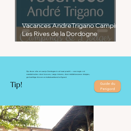
Vacances AndreTrigano Camping
Les Rives de la Dordogne
Op deze site ervaar je Dordogne in al haar pracht — een regio vol
wandelroutes door bossen, langs rivieren, door middeleeuwse dorpjes,
grotachtige kloven en indrukwekkend erfgoed.
Tip!
Guide du
Perigord