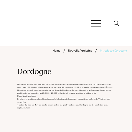
/
/
Home
Nouvelle Aquitaine
Introductie Dordogne
Dordogne
Het departement was een van de 83 departementen die werden gecreëerd tijdens de Franse Revolutie,
op 4 maart 1790 door uitvoering van de wet van 22 december 1789, uitgaande van de provincie Périgord.
Het departement werd genoemd naar de rivier de Dordogne. De geschiedenis van Dordogne terug tot de
prehistorie, de periode van 25.000 - 10.000 v.Chr. in het laatpalaeolitische tijdperk, de
Magdaleniënperiode.
Er zijn veel grotten met prehistorische rotstekeningen in Dordogne, vooral in de Vallée de Vézère en de
omgeving
van Les Eyzies de Tayac, zoals onder andere de grot van Lascaux. Dordogne maakt deel uit van de
regio Aquitanië.