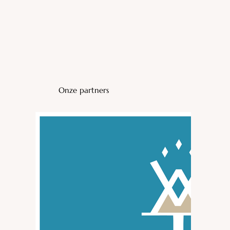
Onze partners