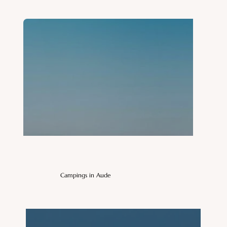
Campings in Aude