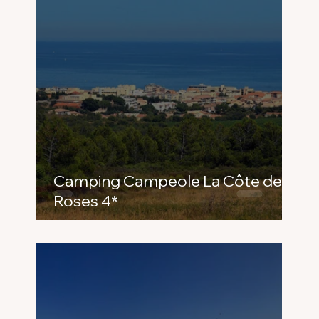
Camping Campeole La Côte des
Roses 4*