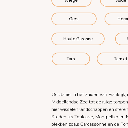
Aude
Arìege
Gers
Hérau
Haute Garonne
Tarn
Tarn e
Occitanië, in het zuiden van Frankrijk
Middellandse Zee tot de ruige toppe
hier wisselen landschappen en sferen 
Steden als Toulouse, Montpellier en N
plekken zoals Carcassonne en de Pont