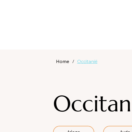
Home
/
Occitanië
Occitan