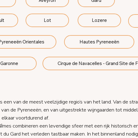
Gard
Aveyron
Lot
Lozere
lt
Pyreneeën Orientales
Hautes Pyreneeën
t Garonne
Cirque de Navacelles - Grand Site de 
, is een van de meest veelzijdige regio’s van het land. Van de st
n van de Pyreneeën, en van uitgestrekte wijngaarden tot midd
elkaar voortdurend af.
îmes combineren een levendige sfeer met een rijk historisch erf
 du Gard het verleden tastbaar maken. In het binnenland nodig