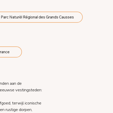
Parc Naturèl Régional des Grands Causses
France
randen aan de
eleeuwse vestingsteden:
goed, terwijl iconische
en rustige dorpen,