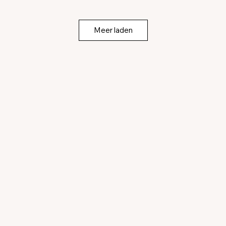
Meer laden