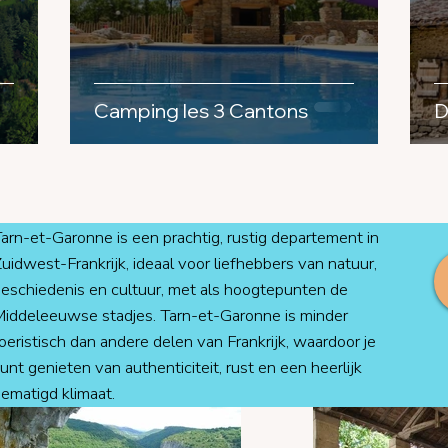
Camping les 3 Cantons
D
arn-et-Garonne is een prachtig, rustig departement in
uidwest-Frankrijk, ideaal voor liefhebbers van natuur,
eschiedenis en cultuur, met als hoogtepunten de
iddeleeuwse stadjes. Tarn-et-Garonne is minder
oeristisch dan andere delen van Frankrijk, waardoor je
unt genieten van authenticiteit, rust en een heerlijk
ematigd klimaat. ​