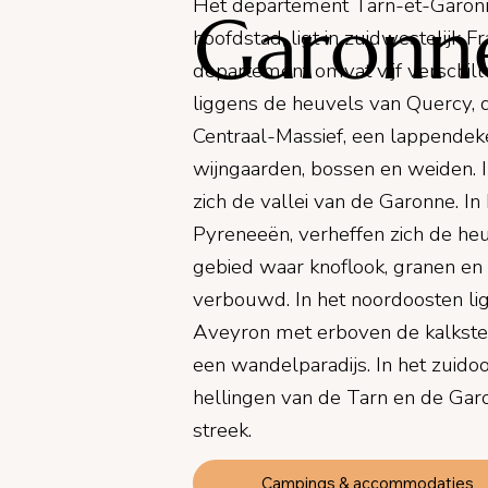
Het departement Tarn-et-Garon
Garonn
hoofdstad, ligt in zuidwestelijk F
departement omvat vijf verschill
liggens de heuvels van Quercy, d
Centraal-Massief, een lappende
wijngaarden, bossen en weiden. 
zich de vallei van de Garonne. In
Pyreneeën, verheffen zich de he
gebied waar knoflook, granen 
verbouwd. In het noordoosten li
Aveyron met erboven de kalkste
een wandelparadijs. In het zuido
hellingen van de Tarn en de Garo
streek.
Campings & accommodaties