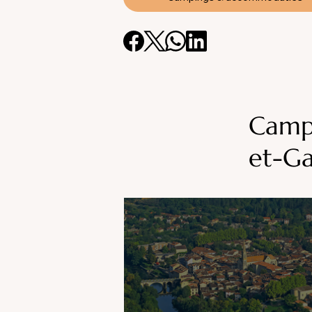
Camp
et-G