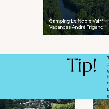
Camping Le Noble Val** -
Vacances André Trigano
Tip!
T
Z
g
M
t
k
g