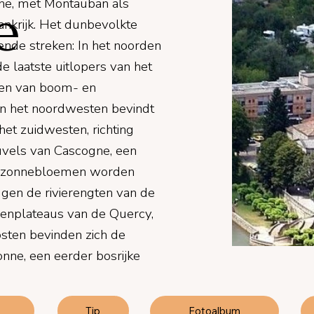
ne, met Montauban als
e
rankrijk. Het dunbevolkte
ende streken: In het noorden
e laatste uitlopers van het
ken van boom- en
In het noordwesten bevindt
 het zuidwesten, richting
uvels van Cascogne, een
en zonnebloemen worden
ggen de rivierengten van de
enplateaus van de Quercy,
osten bevinden zich de
nne, een eerder bosrijke
Tip
Fotoalbum