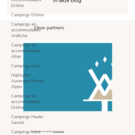
in deze blog.
Drôme
Campings Drôme
Campings en
Onze partners
accommodaties
Ardèche
Campings en
accommodaties
Allier
Campings Loire
Highlights
Auvergne Rhone
Alpes
Campings en
accommodaties
Drôme
Campings Haute-
Savoie
Campings Isère
Deze website is gemaakt door
Vijn Webdesign
.