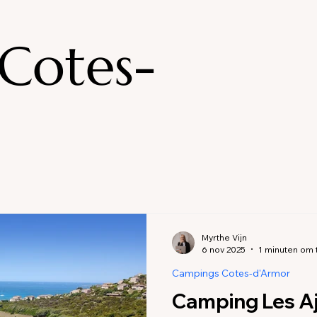
Campings en accommodaties Ardèche
Campings en ac
Cotes-
 Alpes
Campings en accommodaties Drôme
Campings
 Puy-de-Dôme
Campings Bourgogne
Campings Cotes
Campings Ardennes
Campings Bas-Rhin
Accommodati
Myrthe Vijn
6 nov 2025
1 minuten om 
Pas de Calais
Campings Yvelines
Campings Manche
Campings Cotes-d'Armor
Camping Les Aj