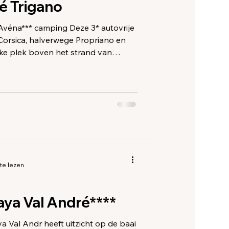
ze
é Trigano
amping Deze 3* autovrije
Corsica, halverwege Propriano en
ijke plek boven het strand van
midden in het maquis. Prachtig
dges en chalets die her en der
zijn door rotsen en vegetatie die
d van schoonheid.
te lezen
ya Val André****
 Val Andr heeft uitzicht op de baai