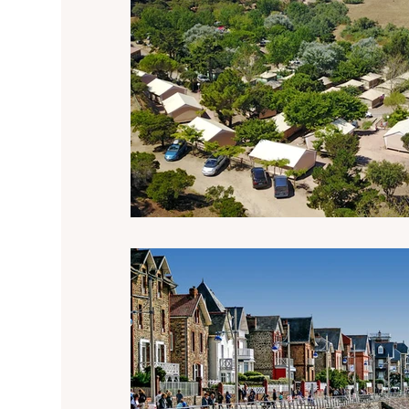
Campings en accommodatie Charante
Camp
Campings accommodatie Creuse