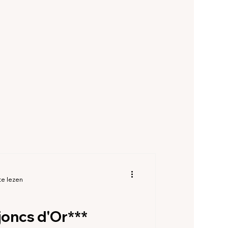
commodaties Allier
 Haute-Savoie
-d'Armor
es Haute Marne
te lezen
oncs d'Or***