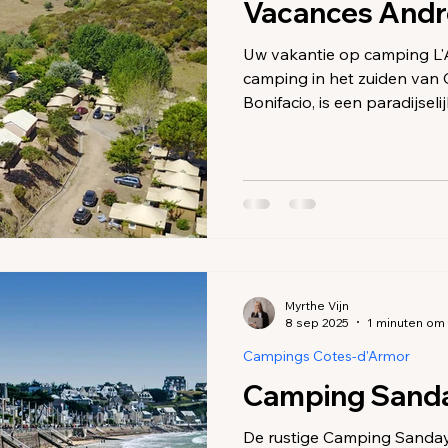
ings Charente-Maritime
Campings en accommodatie Corre
Vacances Andr
Uw vakantie op camping L'Avéna*** c
camping in het zuiden van 
Bonifacio, is een paradijsel
Tizzano, een oase van rust 
uitzicht op zee vanuit de lo
verspreid staan en omringd 
typerend is voor het eilan
Myrthe Vijn
8 sep 2025
1 minuten om 
Campings Cotes-d'Armor
Camping Sanda
De rustige Camping Sandaya