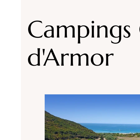
Accommodaties Drôme
Campings Drôme
Campings 
Campings Loire
Highlights Auvergne Rhone
d'Armor
Campings Isère
Campings/ accommodaties
Campings Morbihan
Campings Corsica
Campings Vosges
Campings accommodatie 