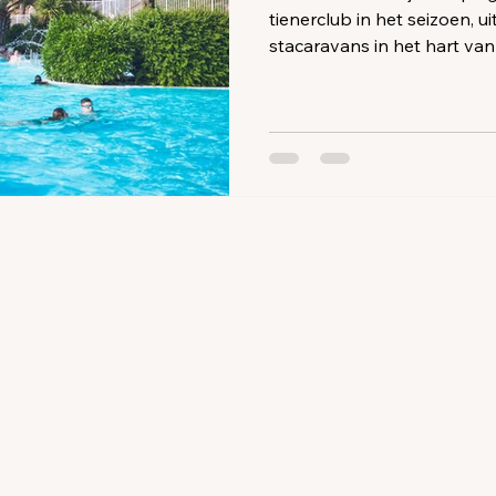
tienerclub in het seizoen, 
stacaravans in het hart va
hectare. Deze charmante ca
Palmyre en staat bekend om
familie en vrienden.