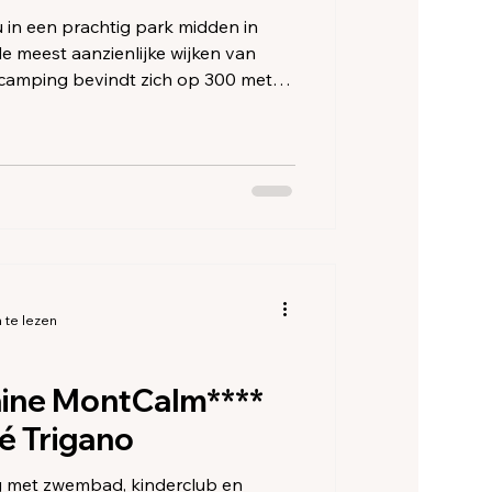
 in een prachtig park midden in
e meest aanzienlijke wijken van
camping bevindt zich op 300 meter
or op een heerlijke en zonnige
goed aan diverse activiteiten, zoals
 op de planken van Pontaillac, de
ennes-Oléron proeven of naar het
 te lezen
ine MontCalm****
é Trigano
g met zwembad, kinderclub en