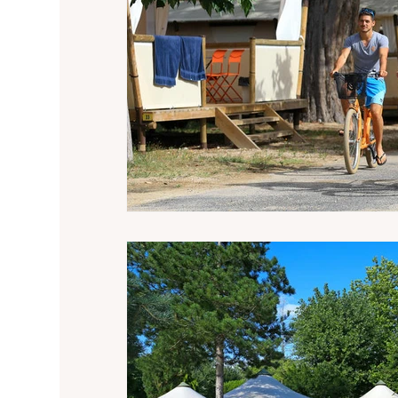
Campings en accommodatie Charante
Camp
Campings accommodatie Creuse