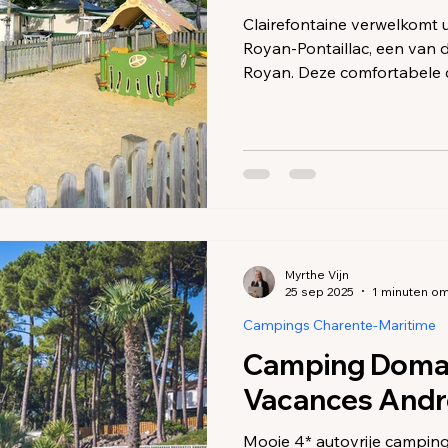
Clairefontaine verwelkomt u
Royan-Pontaillac, een van d
Royan. Deze comfortabele 
van het strand. Bereid u vo
familievakantie en doe u te 
zwemmen, zonnen, wandelen
beroemde oesters van Mar
casino gaan.
Myrthe Vijn
25 sep 2025
1 minuten om
Campings Charente-Maritime
Camping Doma
Vacances Andr
Mooie 4* autovrije campin