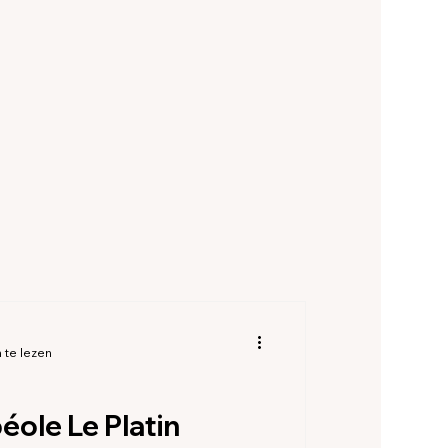
commodaties Allier
 Haute-Savoie
-d'Armor
es Haute Marne
 te lezen
ole Le Platin