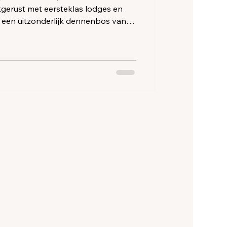
uitgerust met eersteklas lodges en
n een uitzonderlijk dennenbos van 15
mping ligt in Les Mathes-La
 zijn fantastische vakanties met