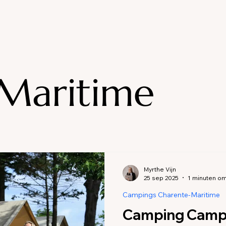
Campings en accommodaties Ardèche
Campings en ac
 Alpes
Campings en accommodaties Drôme
Campings
Maritime
 Puy-de-Dôme
Campings Bourgogne
Campings Cotes
Campings Ardennes
Campings Bas-Rhin
Accommodati
Myrthe Vijn
25 sep 2025
1 minuten om
Pas de Calais
Campings Yvelines
Campings Manche
Campings Charente-Maritime
Camping Campé