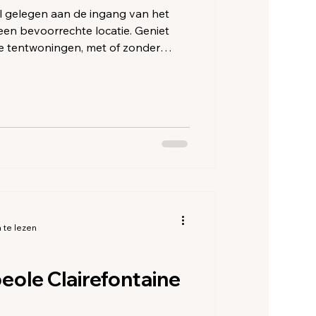
ze
al gelegen aan de ingang van het
een bevoorrechte locatie. Geniet
te tentwoningen, met of zonder
er-, caravan- of tent
 camping van het eiland met een
tlantische Oceaan.
 te lezen
ole Clairefontaine