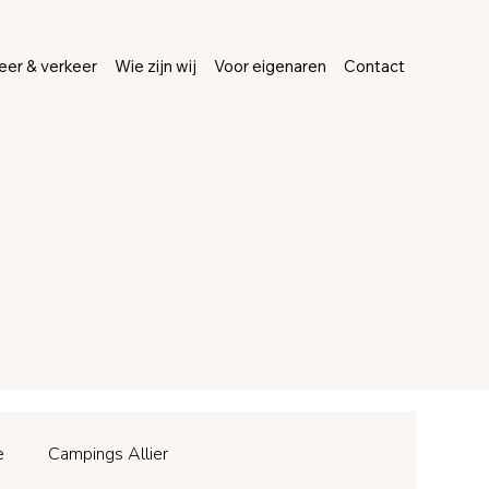
er & verkeer
Wie zijn wij
Voor eigenaren
Contact
e
Campings Allier