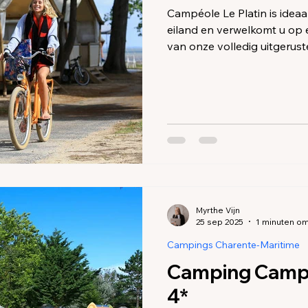
ings Charente-Maritime
Campings en accommodatie Corre
Campéole Le Platin is idea
eiland en verwelkomt u op 
van onze volledig uitgerus
badkamer, en van onze camp
staanplaatsen, op de enige
onbelemmerd zicht op de A
Myrthe Vijn
25 sep 2025
1 minuten om
Campings Charente-Maritime
Camping Campe
4*