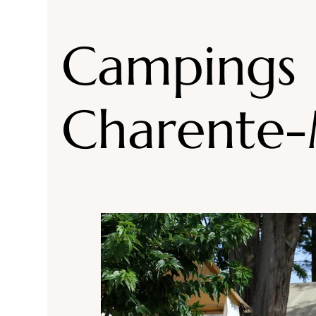
Accommodaties Drôme
Campings Drôme
Campings
Campings Loire
Highlights Auvergne Rhone
Charente-
Campings Isère
Campings/ accommodaties
Campings Morbihan
Campings Corsica
Campings Vosges
Campings accommodatie 