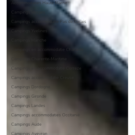
Accommodaties Haute Marne
Campings Vosges
Campings accommodatie Pas de Calais
Campings Yvelines
Campings Manche
Campings en accommodatie Charante
Campings Charente-Maritime
Campings en accommodatie Correze
Campings accommodatie Creuse
Campings Dordogne
Campings Gironde
Campings Landes
Campings accommodaties Occitanië
Campings Aude
Campings Aveyron