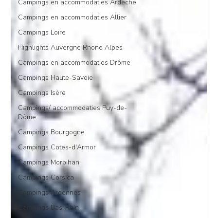
Campings en accommodaties Ardèche
Campings en accommodaties Allier
Campings Loire
Highlights Auvergne Rhone Alpes
Campings en accommodaties Drôme
Campings Haute-Savoie
Campings Isère
Campings/ accommodaties Puy-de-
Dôme
Campings Bourgogne
Campings Cotes-d'Armor
Campings Morbihan
Campings Corsica
Campings Ardennes
Campings Bas-Rhin