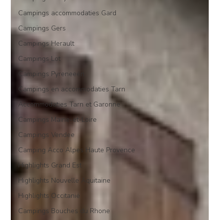
Campings accommodaties Gard
Campings Gers
Campings Herault
Campings Lot
Campings Pyreneeën
Campings en accommodaties Tarn
Accommodaties Tarn et Garonne
Campings Maine-et-Loire
Campings Vendee
Camping Acco Alpes Haute Provence
Highlights Grand Est
Highlights Nouvelle Aquitaine
Highlights Occitanië
Campings Bouches du Rhone