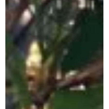
Sisteronais ( Montagne de Lure ) . Genesteld in een
grote vallei, biedt deze accommodatie onderdak aan
wandelaars, fietsers en gasten die houden van rust en
natuur. Een geschikte locatie voor een vakantie met
familie en vrienden , voor wandelingen van alle
niveaus, culturele ontdekkingen of gewoon een
welverdiende rust