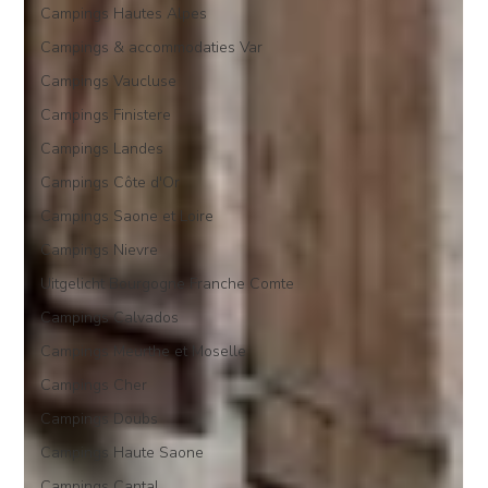
Campings Hautes Alpes
Campings & accommodaties Var
Campings Vaucluse
Campings Finistere
Campings Landes
Campings Côte d'Or
Campings Saone et Loire
Campings Nievre
Uitgelicht Bourgogne Franche Comte
Campings Calvados
Campings Meurthe et Moselle
Campings Cher
Campings Doubs
Campings Haute Saone
Campings Cantal