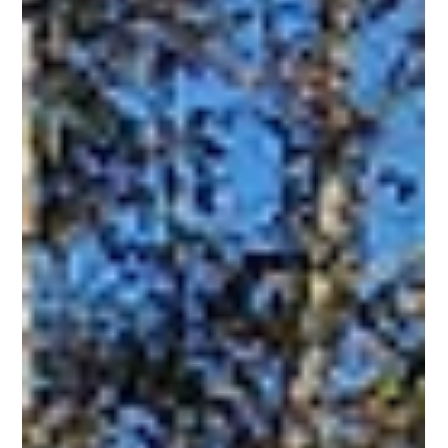
Camping Acco Alpes Haute Provence
Maison d'Hôte de
Champmailay
Overnachtingsadres La Double Traversée de Lure Dit
voormalige herenhuis uit de zeventiende eeuw is
opnieuw getransformeerd , was voorheen het huis
van een notaris, in de negentiende en omgezet in
"Hotel du Parc " in 1930. In de jaren 50, Pagnol,J.
Giono en Fernandel verblijven in dit gebouw.
Vandaag de dag is het gebouw uw overnachting en
verblijfsplaats. Het gebouw, samen met de fraaie tuin,
het terras en de oude bomen nodigen u uit voor een
verblijf vol charme