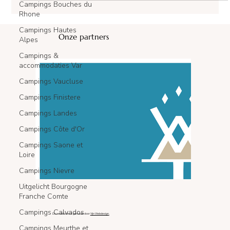
Campings Bouches du
Rhone
Campings Hautes
Alpes
Campings &
accommodaties Var
Onze partners
Campings Vaucluse
Campings Finistere
Campings Landes
Campings Côte d'Or
Campings Saone et
Loire
Campings Nievre
Uitgelicht Bourgogne
Franche Comte
Campings Calvados
Campings Meurthe et