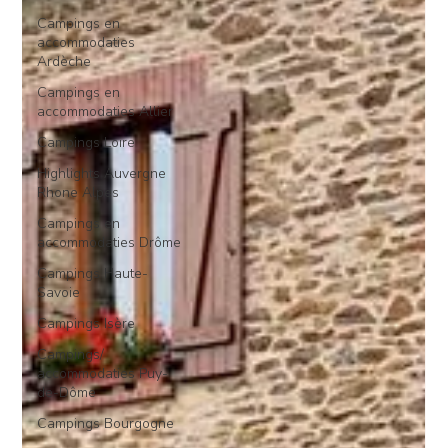
Campings en
accommodaties
Ardèche
Campings en
accommodaties Allier
Campings Loire
Highlights Auvergne
Rhone Alpes
Campings en
accommodaties Drôme
Campings Haute-
Savoie
Campings Isère
Campings/
accommodaties Puy-
de-Dôme
Campings Bourgogne