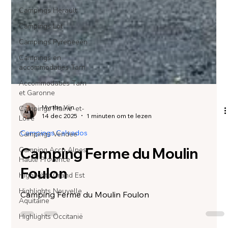
Campings Herault
Campings Lot
Campings Pyreneeën
Campings en
accommodaties Tarn
Accommodaties Tarn
et Garonne
Campings Maine-et-
Loire
Campings Vendee
Myrthe Vijn
14 dec 2025
1 minuten om te lezen
Camping Acco Alpes
Haute Provence
Campings Calvados
Highlights Grand Est
Camping Ferme du Moulin
Highlights Nouvelle
Foulon
Aquitaine
Highlights Occitanië
Camping Ferme du Moulin Foulon