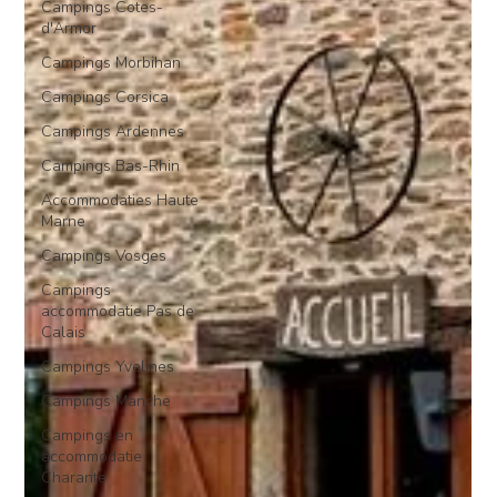
Campings Cotes-
d'Armor
Campings Morbihan
Campings Corsica
Campings Ardennes
Campings Bas-Rhin
Accommodaties Haute
Marne
Campings Vosges
Campings
accommodatie Pas de
Calais
Campings Yvelines
Campings Manche
Campings en
accommodatie
Charante