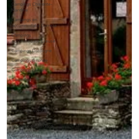
Campings Charente-
Maritime
Campings en
accommodatie Correze
Campings
accommodatie Creuse
Campings Dordogne
Campings Gironde
Campings Landes
Campings
accommodaties
Occitanië
Campings Aude
Campings Aveyron
Campings
accommodaties Gard
Campings Gers