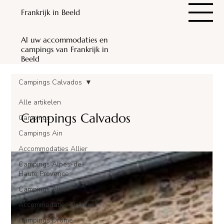
Frankrijk in Beeld
Al uw accommodaties en
campings van Frankrijk in
Beeld
Campings Calvados
Alle artikelen
Campings Calvados
Campings
Campings Ain
Accommodaties Allier
Campings Alpes-de-
Haute Provence
Campings Allier
Accommodaties Drôme
Campings Drôme