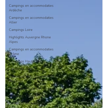
Campings en accommodaties
Ardèche
Campings en accommodaties
Allier
Campings Loire
Highlights Auvergne Rhone
Alpes
Campings en accommodaties
Drôme
Campings Haute-Savoie
Campings Isère
Campings/ accommodaties Puy-
de-Dôme
Campings Bourgogne
Campings Cotes-d'Armor
Campings Morbihan