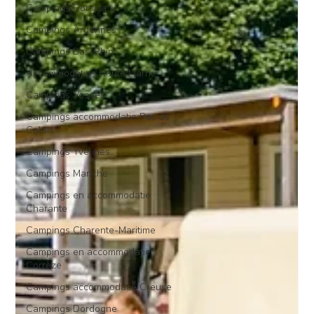
Campings Corsica
Campings Ardennes
Campings Bas-Rhin
Accommodaties Haute Marne
Campings Vosges
Campings accommodatie Pas de
Calais
Campings Yvelines
Campings Manche
Campings en accommodatie
Charante
Campings Charente-Maritime
Campings en accommodatie
Correze
Campings accommodatie Creuse
Campings Dordogne