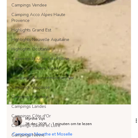
Campings Vendee
Camping Acco Alpes Haute
Provence
Highlights Grand Est
Highlights Nouvelle Aquitaine
Highlights Occitanië
Campings Bouches du Rhone
Campings Hautes Alpes
Campings & accommodaties Var
Campings Vaucluse
Campings Finistere
Campings Landes
Campings Côte d'Or
Campings Saone et Loire
Campings Nievre