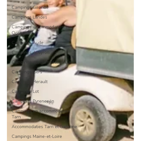
Campings Gironde
Campings Landes
Campings accommodaties
Occitanië
Campings Aude
Campings Aveyron
Campings accommodaties Gard
Campings Gers
Campings Herault
Campings Lot
Campings Pyreneeën
Campings en accommodaties
Tarn
Accommodaties Tarn et Garonne
Campings Maine-et-Loire