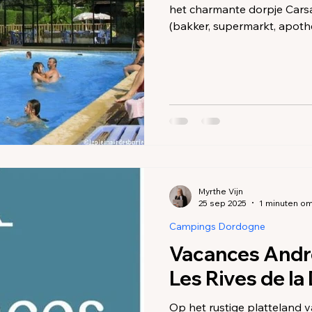
het charmante dorpje Carsac
(bakker, supermarkt, apothe
vindt. Directe toegang tot 
zwemmen, downhill kanoën 
Myrthe Vijn
25 sep 2025
1 minuten om
Campings Dordogne
Vacances Andr
Les Rives de l
Op het rustige platteland