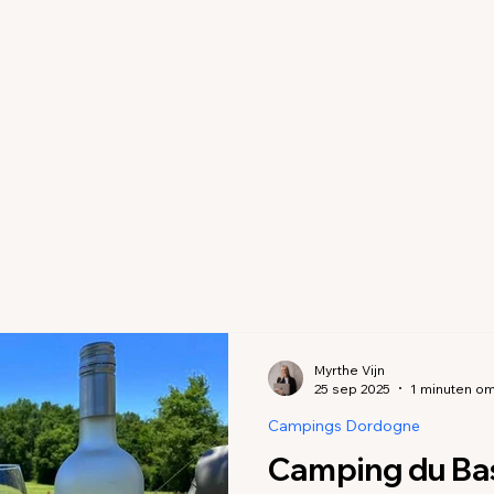
Campings en accommodaties Ardèche
Campings en ac
 Alpes
Campings en accommodaties Drôme
Campings
 Puy-de-Dôme
Campings Bourgogne
Campings Cotes
Campings Ardennes
Campings Bas-Rhin
Accommodati
Myrthe Vijn
25 sep 2025
1 minuten om
Pas de Calais
Campings Yvelines
Campings Manche
Campings Dordogne
Camping du B