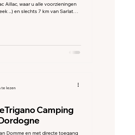
 Aillac, waar u alle voorzieningen
ek ...) en slechts 7 km van Sarlat
de Dordogne is ideaal om te
en vissen.
 te lezen
eTrigano Camping
a Dordogne
 van Domme en met directe toegang