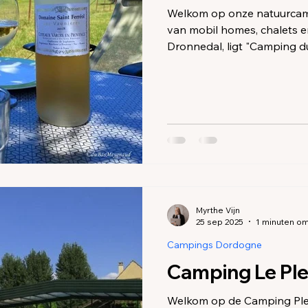
ings Charente-Maritime
Campings en accommodatie Corre
Welkom op onze natuurcamping m
van mobil homes, chalets en safaritenten
Dronnedal, ligt "Camping d
rustige en schaduwrijke cam
afgebakend. Een groot aanta
de rand van het terrein zij
ideale plek voor mensen di
Myrthe Vijn
25 sep 2025
1 minuten om
Campings Dordogne
Camping Le Plei
Welkom op de Camping Plei