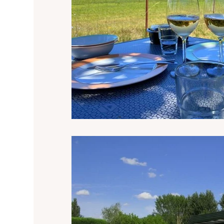
Campings en accommodatie Charante
Camp
Campings accommodatie Creuse