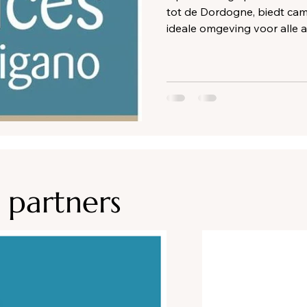
tot de Dordogne, biedt ca
ideale omgeving voor alle act
Ontdek vanaf camping Les 
van dit land van overvloed.
Voetgangerscamping.
 partners