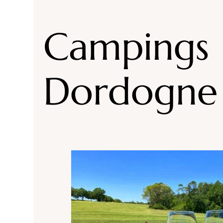
Accommodaties Drôme
Campings Drôme
Campings
Campings Loire
Highlights Auvergne Rhone
Dordogne
Campings Isère
Campings/ accommodaties
Campings Morbihan
Campings Corsica
Campings Vosges
Campings accommodatie 