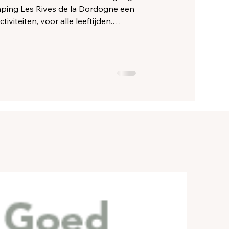
mping Les Rives de la Dordogne een
iviteiten, voor alle leeftijden.
Rives de la Dordogne de schatten
 Kunst en natuur echoën elkaar.