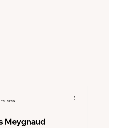
commodaties Allier
 Haute-Savoie
-d'Armor
es Haute Marne
 te lezen
as Meygnaud