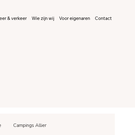
er & verkeer
Wie zijn wij
Voor eigenaren
Contact
e
Campings Allier