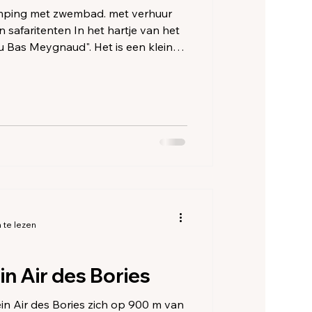
ze
et zwembad. met verhuur
 In het hartje van het
u Bas Meygnaud". Het is een kleine,
ping: 50 royale plaatsen , niet echt
l plaatsen ligt in het bos en aan
n er nog wat plaatsen in de zon. Een
e rust en natuur zoeken.
 te lezen
n Air des Bories
n Air des Bories zich op 900 m van