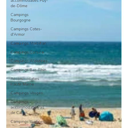
accommodaties Puy-
de-Dôme
Campings
Bourgogne
Campings Cotes-
d'Armor
Campings Morbihan
Campings Corsica
Campings Ardennes
Campings Bas-Rhin
Accommodaties
Haute Marne
Campings Vosges
Campings
accommodatie Pas
de Calais
Campings Yvelines