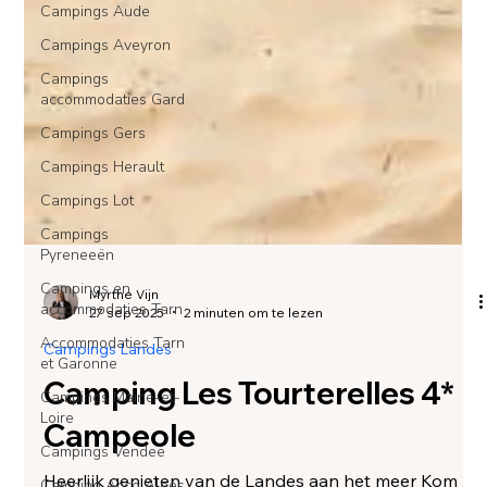
Campings Aude
Campings Aveyron
Campings
accommodaties Gard
Campings Gers
Campings Herault
Campings Lot
Campings
Pyreneeën
Campings en
accommodaties Tarn
Accommodaties Tarn
et Garonne
Myrthe Vijn
27 sep 2025
2 minuten om te lezen
Campings Maine-et-
Loire
Campings Landes
Campings Vendee
Camping Les Tourterelles 4*
Camping Acco Alpes