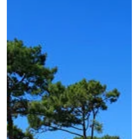
rand van het meer van Cazaux-Sanguinet, een van de
grootste en nieuwste meren van Europa, waar uw
kinderen zelfs op 100 m nog in het ondiepe water
kunnen staan. De camping bevindt zich in de
gemeente Biscarrosse en zal u zeker bevallen dankzij
zijn levendige, zomerse sfeer.