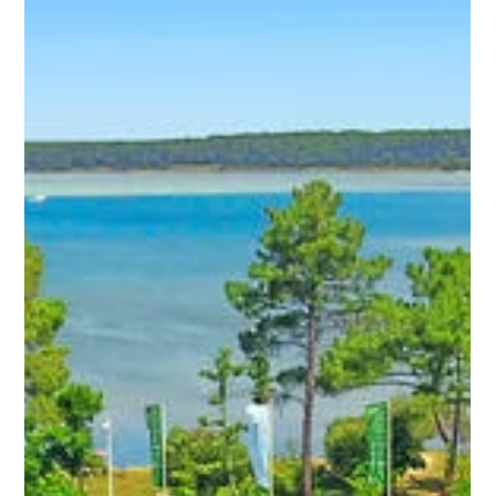
ontdekking zonder gebruik van een auto! De oceaan
golven voldoen aan de eisen voor surfers en kite-
surfers, de vele fietspaden leiden u langs meren en
door de bossen. De animatie op het resort is er voor
jong en oud.