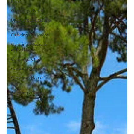
Loire
Campings Nievre
Uitgelicht Bourgogne
Franche Comte
Campings Calvados
Campings Meurthe
et Moselle
Campings Cher
Campings Doubs
Campings Haute
Saone
Campings Cantal